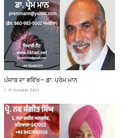
ਪੰਜਾਬ ਦਾ ਭਵਿੱਖ— ਡਾ. ਪ੍ਰੇਮ ਮਾਨ
17 October 2023