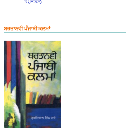
ਤੇ ਮੁਲਾਂਕਣ)
ਬਰਤਾਨਵੀ ਪੰਜਾਬੀ ਕਲਮਾਂ