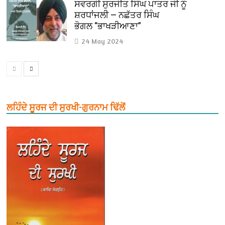
ਸਵਰਗੀ ਸੁਰਜੀਤ ਸਿੰਘ ਪਾਤਰ ਜੀ ਨੂੰ
ਸ਼ਰਧਾਂਜਲੀ — ਨਛੱਤਰ ਸਿੰਘ
ਭੋਗਲ “ਭਾਖੜੀਆਣਾ”
24 May 2024
ਲਹਿੰਦੇ ਸੂਰਜ ਦੀ ਸੁਰਖੀ-ਗੁਰਨਾਮ ਢਿੱਲੋਂ