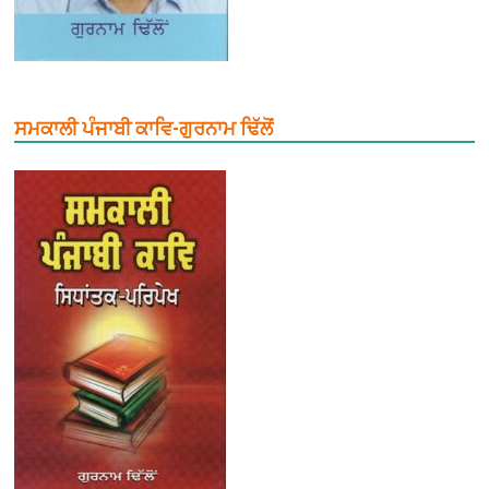
ਸਮਕਾਲੀ ਪੰਜਾਬੀ ਕਾਵਿ-ਗੁਰਨਾਮ ਢਿੱਲੋਂ