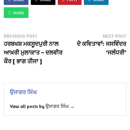
SHARE
Post
Previous
N
PREVIOUS POST
NEXT POST
post:
po
ਹਰਬਖਸ਼ ਮਕਸੂਦਪੁਰੀ ਨਾਲ
ਦੋ ਕਵਿਤਾਵਾਂ: ਜਸਵਿੰਦਰ
navigation
ਆਖ਼ਰੀ ਮੁਲਾਕਾਤ – ਦਲਵੀਰ
‘ਜਲੰਧਰੀ’
ਕੌਰ [ ਭਾਗ ਤੀਜਾ ]
ਉਜਾਗਰ ਸਿੰਘ
View all posts by ਉਜਾਗਰ ਸਿੰਘ →