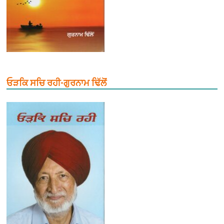
ਓੜਕਿ ਸਚਿ ਰਹੀ-ਗੁਰਨਾਮ ਢਿੱਲੋਂ