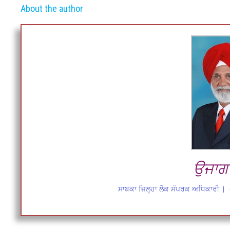
About the author
ਉਜਾਗਰ
ਸਾਬਕਾ ਜਿਲ੍ਹਾ ਲੋਕ ਸੰਪਰਕ ਅਧਿਕਾਰੀ
|