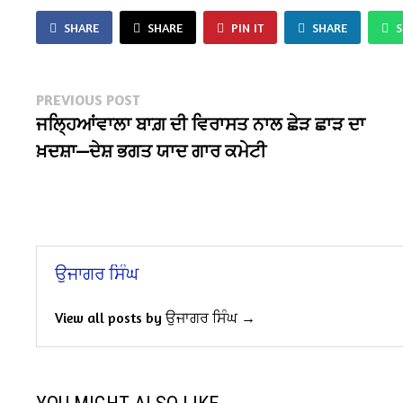
SHARE
SHARE
PIN IT
SHARE
Post
Previous
PREVIOUS POST
post:
ਜਲ੍ਹਿਆਂਵਾਲਾ ਬਾਗ਼ ਦੀ ਵਿਰਾਸਤ ਨਾਲ ਛੇੜ ਛਾੜ ਦਾ
navigation
ਖ਼ਦਸ਼ਾ—ਦੇਸ਼ ਭਗਤ ਯਾਦ ਗਾਰ ਕਮੇਟੀ
ਉਜਾਗਰ ਸਿੰਘ
View all posts by ਉਜਾਗਰ ਸਿੰਘ →