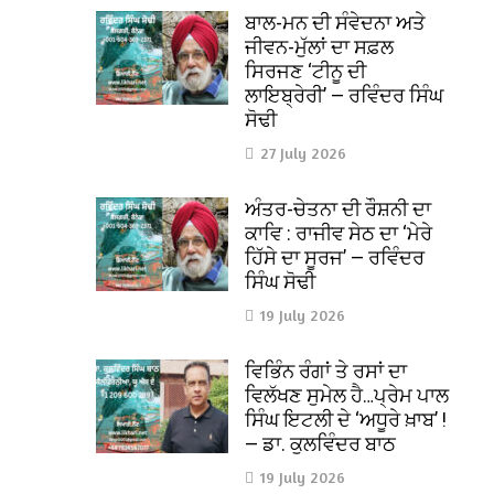
ਬਾਲ-ਮਨ ਦੀ ਸੰਵੇਦਨਾ ਅਤੇ
ਜੀਵਨ-ਮੁੱਲਾਂ ਦਾ ਸਫ਼ਲ
ਸਿਰਜਣ ‘ਟੀਨੂ ਦੀ
ਲਾਇਬ੍ਰੇਰੀ’ — ਰਵਿੰਦਰ ਸਿੰਘ
ਸੋਢੀ
27 July 2026
ਅੰਤਰ-ਚੇਤਨਾ ਦੀ ਰੌਸ਼ਨੀ ਦਾ
ਕਾਵਿ : ਰਾਜੀਵ ਸੇਠ ਦਾ ‘ਮੇਰੇ
ਹਿੱਸੇ ਦਾ ਸੂਰਜ’ — ਰਵਿੰਦਰ
ਸਿੰਘ ਸੋਢੀ
19 July 2026
ਵਿਭਿੰਨ ਰੰਗਾਂ ਤੇ ਰਸਾਂ ਦਾ
ਵਿਲੱਖਣ ਸੁਮੇਲ ਹੈ…ਪ੍ਰੇਮ ਪਾਲ
ਸਿੰਘ ਇਟਲੀ ਦੇ ‘ਅਧੂਰੇ ਖ਼ਾਬ’ !
— ਡਾ. ਕੁਲਵਿੰਦਰ ਬਾਠ
19 July 2026