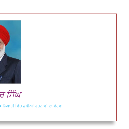
 ਸਿੰਘ
+ ਲਿਖਾਰੀ ਵਿੱਚ ਛਪੀਆਂ ਰਚਨਾਵਾਂ ਦਾ ਵੇਰਵਾ