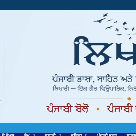
’ ਦੇ ਲੇਖਕ
ਲੇਖ
ਕਹਾਣੀ
ਕਵਿਤਾ
ਪੰਜਾਬੀ ਭਾਸ਼ਾ
ਨਾਟ