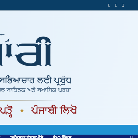
ਕ
ਸੁਤੰਤਰਤਾ ਸੰਗਰਾਮੀਏ
ਰੇਖਾ-ਚਿੱਤਰ