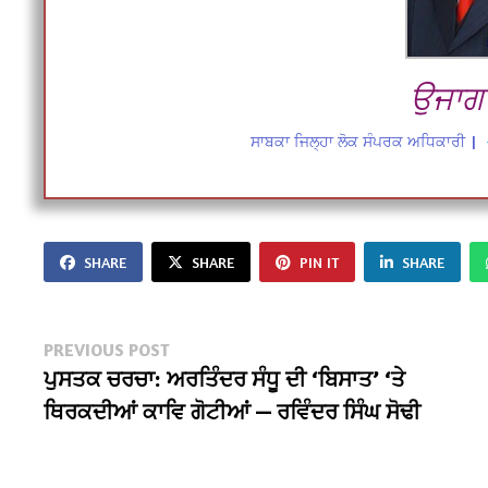
ਉਜਾਗਰ
ਸਾਬਕਾ ਜਿਲ੍ਹਾ ਲੋਕ ਸੰਪਰਕ ਅਧਿਕਾਰੀ
|
SHARE
SHARE
PIN IT
SHARE
Post
Previous
PREVIOUS POST
post:
ਪੁਸਤਕ ਚਰਚਾ: ਅਰਤਿੰਦਰ ਸੰਧੂ ਦੀ ‘ਬਿਸਾਤ’ ‘ਤੇ
navigation
ਥਿਰਕਦੀਆਂ ਕਾਵਿ ਗੋਟੀਆਂ — ਰਵਿੰਦਰ ਸਿੰਘ ਸੋਢੀ