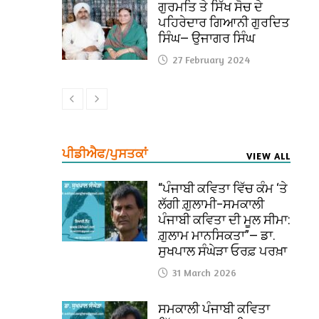
ਗੁਰਮਤਿ ਤੇ ਸਿੱਖ ਸੋਚ ਦੇ
ਪਹਿਰੇਦਾਰ ਗਿਆਨੀ ਗੁਰਦਿਤ
ਸਿੰਘ— ਉਜਾਗਰ ਸਿੰਘ
27 February 2024
ਪੀਡੀਐਫ/ਪੁਸਤਕਾਂ
VIEW ALL
“ਪੰਜਾਬੀ ਕਵਿਤਾ ਵਿੱਚ ਕੰਮ ‘ਤੇ
ਲੱਗੀ ਗ਼ੁਲਾਮੀ–ਸਮਕਾਲੀ
ਪੰਜਾਬੀ ਕਵਿਤਾ ਦੀ ਮੂਲ ਸੀਮਾ:
ਗ਼ੁਲਾਮ ਮਾਨਸਿਕਤਾ”— ਡਾ.
ਸੁਖਪਾਲ ਸੰਘੇੜਾ ਓਰਫ਼ ਪਰਖ਼ਾ
31 March 2026
ਸਮਕਾਲੀ ਪੰਜਾਬੀ ਕਵਿਤਾ