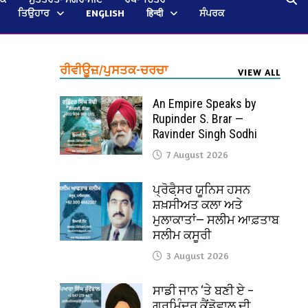
ਤਿਉਹਾਰ
ENGLISH
हिन्दी
ਸੰਪਰਕ
ਰੀਵੀਊਜ਼/ਪੁਸਤਕ-ਚਰਚਾ
VIEW ALL
An Empire Speaks by
Rupinder S. Brar —
Ravinder Singh Sodhi
7 August 2026
ਪ੍ਰੋਫੈ਼ਸਰ ਯੂਨਿਸ ਹਸਨ
ਸ਼ਖ਼ਸੀਅਤ ਕਲਾ ਅਤੇ
ਮੁਲਾਕਾਤਾਂ— ਸਲੀਮ ਆਫ਼ਤਾਬ
ਸਲੀਮ ਕਸੂਰੀ
3 August 2026
ਸਾਡੀ ਜਾਨ ‘ਤੇ ਬਣੀ ਏ –
ਗੁਰਮਿੰਦਰ ਕੈਂਡੋਵਾਲ ਦੀ