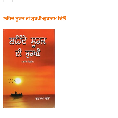
ਲਹਿੰਦੇ ਸੂਰਜ ਦੀ ਸੁਰਖੀ-ਗੁਰਨਾਮ ਢਿੱਲੋਂ