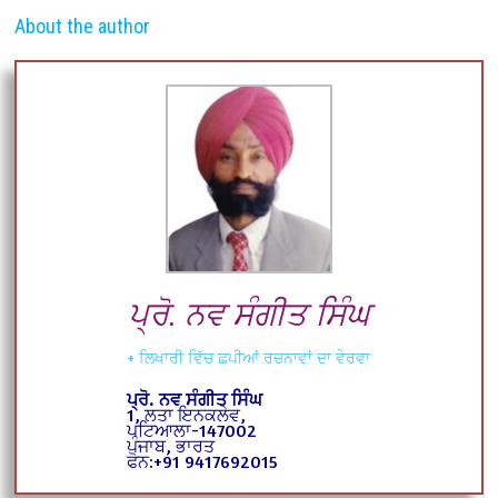
About the author
ਪ੍ਰੋ. ਨਵ ਸੰਗੀਤ ਸਿੰਘ
+ ਲਿਖਾਰੀ ਵਿੱਚ ਛਪੀਆਂ ਰਚਨਾਵਾਂ ਦਾ ਵੇਰਵਾ
ਪ੍ਰੋ. ਨਵ ਸੰਗੀਤ ਸਿੰਘ
1, ਲਤਾ ਇਨਕਲੇਵ,
ਪਟਿਆਲਾ-147002
ਪੰਜਾਬ, ਭਾਰਤ
ਫੋਨ:+91 9417692015