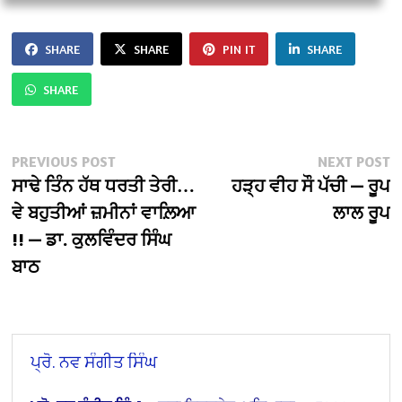
SHARE
SHARE
PIN IT
SHARE
SHARE
Post
Previous
N
PREVIOUS POST
NEXT POST
post:
po
ਸਾਢੇ ਤਿੰਨ ਹੱਥ ਧਰਤੀ ਤੇਰੀ…
ਹੜ੍ਹ ਵੀਹ ਸੌ ਪੱਚੀ — ਰੂਪ
navigation
ਵੇ ਬਹੁਤੀਆਂ ਜ਼ਮੀਨਾਂ ਵਾਲ਼ਿਆ
ਲਾਲ ਰੂਪ
!! — ਡਾ. ਕੁਲਵਿੰਦਰ ਸਿੰਘ
ਬਾਠ
ਪ੍ਰੋ. ਨਵ ਸੰਗੀਤ ਸਿੰਘ