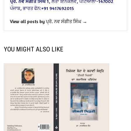
ਪ੍ਰੋ. ਨਵ ਸੰਗੀਤ ਸਿੰਘ
1, ਲਤਾ ਇਨਕਲੇਵ, ਪਟਿਆਲਾ-147002
ਪੰਜਾਬ, ਭਾਰਤ
ਫੋਨ:+91 9417692015
View all posts by ਪ੍ਰੋ. ਨਵ ਸੰਗੀਤ ਸਿੰਘ →
YOU MIGHT ALSO LIKE