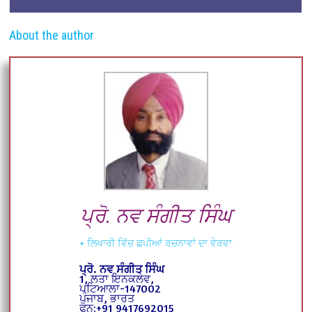
About the author
ਪ੍ਰੋ. ਨਵ ਸੰਗੀਤ ਸਿੰਘ
+ ਲਿਖਾਰੀ ਵਿੱਚ ਛਪੀਆਂ ਰਚਨਾਵਾਂ ਦਾ ਵੇਰਵਾ
ਪ੍ਰੋ. ਨਵ ਸੰਗੀਤ ਸਿੰਘ
1, ਲਤਾ ਇਨਕਲੇਵ,
ਪਟਿਆਲਾ-147002
ਪੰਜਾਬ, ਭਾਰਤ
ਫੋਨ:+91 9417692015