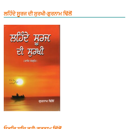
ਲਹਿੰਦੇ ਸੂਰਜ ਦੀ ਸੁਰਖੀ-ਗੁਰਨਾਮ ਢਿੱਲੋਂ
ਓੜਕਿ ਸਚਿ ਰਹੀ-ਗੁਰਨਾਮ ਢਿੱਲੋਂ