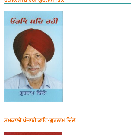
ਸਮਕਾਲੀ ਪੰਜਾਬੀ ਕਾਵਿ-ਗੁਰਨਾਮ ਢਿੱਲੋਂ