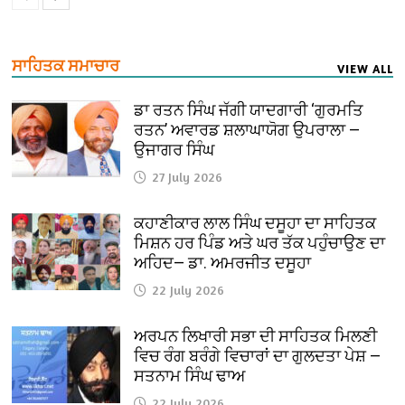
ਸਾਹਿਤਕ ਸਮਾਚਾਰ
VIEW ALL
ਡਾ ਰਤਨ ਸਿੰਘ ਜੱਗੀ ਯਾਦਗਾਰੀ ‘ਗੁਰਮਤਿ
ਰਤਨ’ ਅਵਾਰਡ ਸ਼ਲਾਘਾਯੋਗ ਉਪਰਾਲਾ —
ਉਜਾਗਰ ਸਿੰਘ
27 July 2026
ਕਹਾਣੀਕਾਰ ਲਾਲ ਸਿੰਘ ਦਸੂਹਾ ਦਾ ਸਾਹਿਤਕ
ਮਿਸ਼ਨ ਹਰ ਪਿੰਡ ਅਤੇ ਘਰ ਤੱਕ ਪਹੁੰਚਾਉਣ ਦਾ
ਅਹਿਦ— ਡਾ. ਅਮਰਜੀਤ ਦਸੂਹਾ
22 July 2026
ਅਰਪਨ ਲਿਖਾਰੀ ਸਭਾ ਦੀ ਸਾਹਿਤਕ ਮਿਲਣੀ
ਵਿਚ ਰੰਗ ਬਰੰਗੇ ਵਿਚਾਰਾਂ ਦਾ ਗੁਲਦਤਾ ਪੇਸ਼ —
ਸਤਨਾਮ ਸਿੰਘ ਢਾਅ
22 July 2026