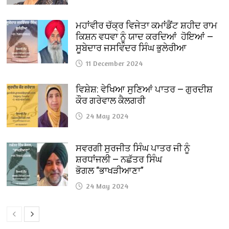
ਮਹਾਂਵੀਰ ਚੱਕ੍ਰ ਵਿਜੇਤਾ ਕਮਾਂਡੈਂਟ ਸ਼ਹੀਦ ਰਾਮ
ਕਿਸ਼ਨ ਵਧਵਾ ਨੂੰ ਯਾਦ ਕਰਦਿਆਂ ਹੋਇਆਂ —
ਸੂਬੇਦਾਰ ਜਸਵਿੰਦਰ ਸਿੰਘ ਭੁਲੇਰੀਆ
11 December 2024
ਵਿਸ਼ੇਸ਼: ਵੇਖਿਆ ਸੁਣਿਆਂ ਪਾਤਰ — ਗੁਰਦੀਸ਼
ਕੌਰ ਗਰੇਵਾਲ ਕੈਲਗਰੀ
24 May 2024
ਸਵਰਗੀ ਸੁਰਜੀਤ ਸਿੰਘ ਪਾਤਰ ਜੀ ਨੂੰ
ਸ਼ਰਧਾਂਜਲੀ — ਨਛੱਤਰ ਸਿੰਘ
ਭੋਗਲ “ਭਾਖੜੀਆਣਾ”
24 May 2024