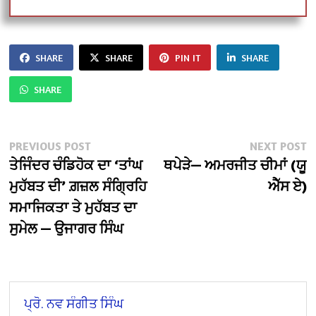
SHARE
SHARE
PIN IT
SHARE
SHARE
Post
Previous
N
PREVIOUS POST
NEXT POST
post:
po
ਤੇਜਿੰਦਰ ਚੰਡਿਹੋਕ ਦਾ ‘ਤਾਂਘ
ਥਪੇੜੇ— ਅਮਰਜੀਤ ਚੀਮਾਂ (ਯੂ
navigation
ਮੁਹੱਬਤ ਦੀ’ ਗ਼ਜ਼ਲ ਸੰਗ੍ਰਿਹਿ
ਐੱਸ ਏ)
ਸਮਾਜਿਕਤਾ ਤੇ ਮੁਹੱਬਤ ਦਾ
ਸੁਮੇਲ — ਉਜਾਗਰ ਸਿੰਘ
ਪ੍ਰੋ. ਨਵ ਸੰਗੀਤ ਸਿੰਘ