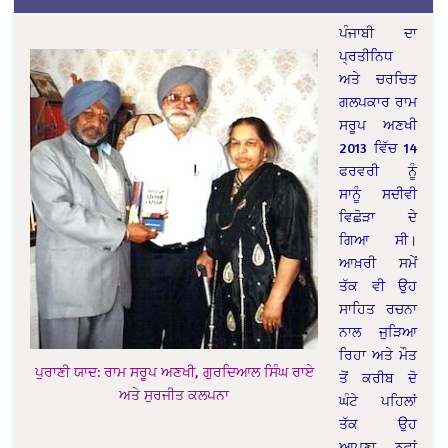
ਪੰਜਾਬੀ ਦਾ
ਪ੍ਰਤੀਨਿਧ
ਅਤੇ ਚਰਚਿਤ
ਗਲਪਕਾਰ ਰਾਮ
ਸਰੂਪ ਅਣਖੀ
2013 ਵਿੱਚ 14
ਫਰਵਰੀ ਨੂੰ
ਸਾਨੂੰ ਸਦੀਵੀ
ਵਿਛੋੜਾ ਦੇ
ਗਿਆ ਸੀ।
ਆਖ਼ਰੀ ਸਮੇਂ
ਤੱਕ ਵੀ ਉਹ
ਸਾਹਿਤ ਰਚਨਾ
ਨਾਲ ਜੁੜਿਆ
ਰਿਹਾ ਅਤੇ ਮੌਤ
ਪੁਰਾਣੀ ਯਾਦ: ਰਾਮ ਸਰੂਪ ਅਣਖੀ, ਗੁਰਦਿਆਲ ਸਿੰਘ ਰਾਏ
ਤੋਂ ਕਰੀਬ ਦੋ
ਅਤੇ ਸੁਰਜੀਤ ਕਲਪਨਾ
ਘੰਟੇ ਪਹਿਲਾਂ
ਤੱਕ ਉਹ
ਆਪਣਾ ਨਵਾਂ