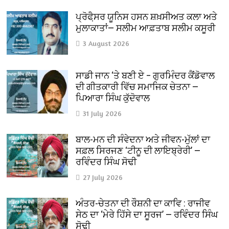
ਪ੍ਰੋਫੈ਼ਸਰ ਯੂਨਿਸ ਹਸਨ ਸ਼ਖ਼ਸੀਅਤ ਕਲਾ ਅਤੇ
ਮੁਲਾਕਾਤਾਂ— ਸਲੀਮ ਆਫ਼ਤਾਬ ਸਲੀਮ ਕਸੂਰੀ
3 August 2026
ਸਾਡੀ ਜਾਨ ‘ਤੇ ਬਣੀ ਏ – ਗੁਰਮਿੰਦਰ ਕੈਂਡੋਵਾਲ
ਦੀ ਗੀਤਕਾਰੀ ਵਿੱਚ ਸਮਾਜਿਕ ਚੇਤਨਾ —
ਪਿਆਰਾ ਸਿੰਘ ਕੁੱਦੋਵਾਲ
31 July 2026
ਬਾਲ-ਮਨ ਦੀ ਸੰਵੇਦਨਾ ਅਤੇ ਜੀਵਨ-ਮੁੱਲਾਂ ਦਾ
ਸਫ਼ਲ ਸਿਰਜਣ ‘ਟੀਨੂ ਦੀ ਲਾਇਬ੍ਰੇਰੀ’ —
ਰਵਿੰਦਰ ਸਿੰਘ ਸੋਢੀ
27 July 2026
ਅੰਤਰ-ਚੇਤਨਾ ਦੀ ਰੌਸ਼ਨੀ ਦਾ ਕਾਵਿ : ਰਾਜੀਵ
ਸੇਠ ਦਾ ‘ਮੇਰੇ ਹਿੱਸੇ ਦਾ ਸੂਰਜ’ — ਰਵਿੰਦਰ ਸਿੰਘ
ਸੋਢੀ