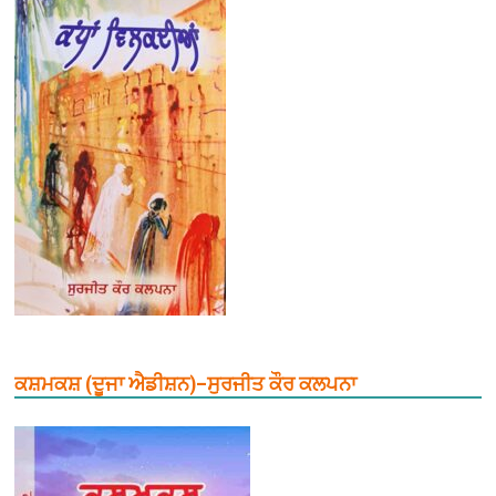
ਕਸ਼ਮਕਸ਼ (ਦੂਜਾ ਐਡੀਸ਼ਨ)–ਸੁਰਜੀਤ ਕੌਰ ਕਲਪਨਾ