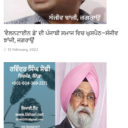
‘ਵੈਲਨਟਾਈਨ ਡੇ’ ਦੀ ਪੰਜਾਬੀ ਸਮਾਜ ਵਿਚ ਘੁਸਪੈਠ—ਸੰਜੀਵ
ਝਾਂਜੀ, ਜਗਰਾਉਂ
13 February 2022