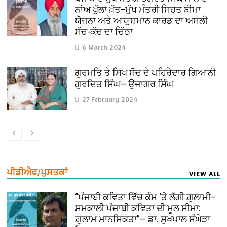
ਨਾਂਅ ਖੁੱਲਾ ਖ਼ੱਤ–ਮੁੱਖ ਮੰਤਰੀ ਸਿਹਤ ਬੀਮਾ
ਯੋਜਨਾ ਅਤੇ ਆਯੁਸ਼ਮਾਨ ਕਾਰਡ ਦਾ ਅਸਲੀ
ਸੱਚ-ਕੱਚ ਦਾ ਚਿੱਠਾ
6 March 2024
ਗੁਰਮਤਿ ਤੇ ਸਿੱਖ ਸੋਚ ਦੇ ਪਹਿਰੇਦਾਰ ਗਿਆਨੀ
ਗੁਰਦਿਤ ਸਿੰਘ— ਉਜਾਗਰ ਸਿੰਘ
27 February 2024
ਪੀਡੀਐਫ/ਪੁਸਤਕਾਂ
VIEW ALL
“ਪੰਜਾਬੀ ਕਵਿਤਾ ਵਿੱਚ ਕੰਮ ‘ਤੇ ਲੱਗੀ ਗ਼ੁਲਾਮੀ–
ਸਮਕਾਲੀ ਪੰਜਾਬੀ ਕਵਿਤਾ ਦੀ ਮੂਲ ਸੀਮਾ:
ਗ਼ੁਲਾਮ ਮਾਨਸਿਕਤਾ”— ਡਾ. ਸੁਖਪਾਲ ਸੰਘੇੜਾ