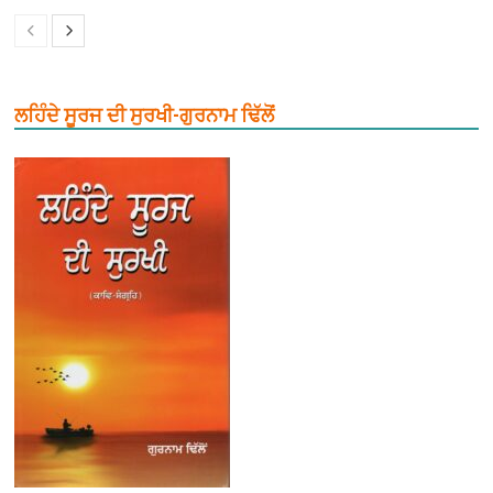
ਲਹਿੰਦੇ ਸੂਰਜ ਦੀ ਸੁਰਖੀ-ਗੁਰਨਾਮ ਢਿੱਲੋਂ