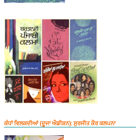
ਕੰਧਾਂ ਵਿਲਕਦੀਆਂ (ਦੂਜਾ ਐਡੀਸ਼ਨ): ਸੁਰਜੀਤ ਕੌਰ ਕਲਪਨਾ