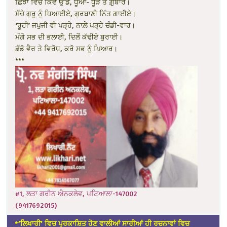
ਛਿੰਝਾਂ ਵਿੱਚ ਕਿਵੇਂ ਉੱਡੇ, ਧੂੰਆਂ- ਧੂੜ ਤੇ ਗ਼ੁਬਾਰ।
ਸੱਚੇ ਗੁਰੂ ਨੂੰ ਧਿਆਈਏ, ਗੁਰਬਾਣੀ ਨਿੱਤ ਗਾਈਏ।
‘ਰੂਹੀ’ ਜਪੁਜੀ ਵੀ ਪੜ੍ਹੇ, ਨਾਲ਼ੇ ਪੜ੍ਹੇ ਚੰਡੀ-ਵਾਰ।
ਮੰਗੋ ਸਭ ਦੀ ਭਲਾਈ, ਦਿਲੋਂ ਕੱਢੀਏ ਬੁਰਾਈ।
ਛੱਡੋ ਵੈਰ ਤੇ ਵਿਰੋਧ, ਕਰੋ ਸਭ ਨੂੰ ਪਿਆਰ।
***
#1, ਲਤਾ ਗਰੀਨ ਐਨਕਲੇਵ, ਪਟਿਆਲਾ-147002
(9417692015)
*’ਲਿਖਾਰੀ’ ਵਿਚ ਪ੍ਰਕਾਸ਼ਿਤ ਹੋਣ ਵਾਲੀਆਂ ਸਾਰੀਆਂ ਹੀ ਰਚਨਾਵਾਂ ਵਿਚ