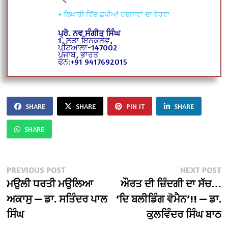
+ ਲਿਖਾਰੀ ਵਿੱਚ ਛਪੀਆਂ ਰਚਨਾਵਾਂ ਦਾ ਵੇਰਵਾ
ਪ੍ਰੋ. ਨਵ ਸੰਗੀਤ ਸਿੰਘ
1, ਲਤਾ ਇਨਕਲੇਵ,
ਪਟਿਆਲਾ-147002
ਪੰਜਾਬ, ਭਾਰਤ
ਫੋਨ:+91 9417692015
SHARE
SHARE
PIN IT
SHARE
SHARE
Post
Previous
N
PREVIOUS POST
NEXT POST
post:
po
ਮਉਲੀ ਧਰਤੀ ਮਉਲਿਆ
ਔਰਤ ਦੀ ਜ਼ਿੰਦਗੀ ਦਾ ਸੱਚ…
navigation
ਅਕਾਸੁ — ਡਾ. ਸਤਿੰਦਰ ਪਾਲ
‘ਦਿ ਬਲੀਡਿੰਗ ਵੋਮੈਨ’!! — ਡਾ.
ਸਿੰਘ
ਕੁਲਵਿੰਦਰ ਸਿੰਘ ਬਾਠ