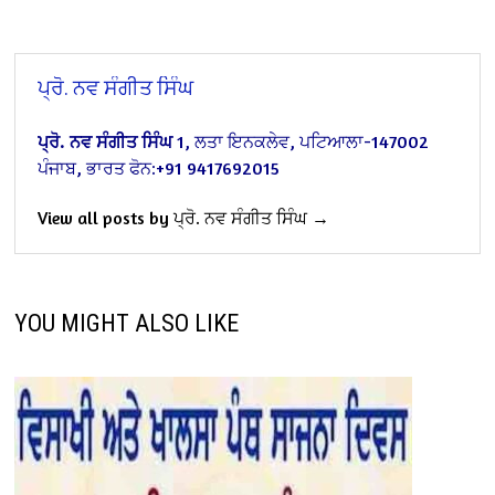
ਪ੍ਰੋ. ਨਵ ਸੰਗੀਤ ਸਿੰਘ
ਪ੍ਰੋ. ਨਵ ਸੰਗੀਤ ਸਿੰਘ
1, ਲਤਾ ਇਨਕਲੇਵ, ਪਟਿਆਲਾ-147002
ਪੰਜਾਬ, ਭਾਰਤ
ਫੋਨ:+91 9417692015
View all posts by ਪ੍ਰੋ. ਨਵ ਸੰਗੀਤ ਸਿੰਘ →
YOU MIGHT ALSO LIKE