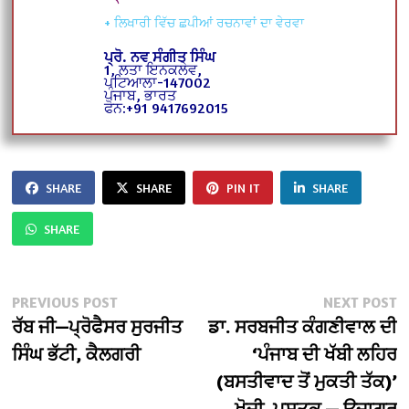
+ ਲਿਖਾਰੀ ਵਿੱਚ ਛਪੀਆਂ ਰਚਨਾਵਾਂ ਦਾ ਵੇਰਵਾ
ਪ੍ਰੋ. ਨਵ ਸੰਗੀਤ ਸਿੰਘ
1, ਲਤਾ ਇਨਕਲੇਵ,
ਪਟਿਆਲਾ-147002
ਪੰਜਾਬ, ਭਾਰਤ
ਫੋਨ:+91 9417692015
SHARE
SHARE
PIN IT
SHARE
SHARE
Post
Previous
N
PREVIOUS POST
NEXT POST
post:
po
ਰੱਬ ਜੀ—ਪ੍ਰੋਫੈਸਰ ਸੁਰਜੀਤ
ਡਾ. ਸਰਬਜੀਤ ਕੰਗਣੀਵਾਲ ਦੀ
navigation
ਸਿੰਘ ਭੱਟੀ, ਕੈਲਗਰੀ
‘ਪੰਜਾਬ ਦੀ ਖੱਬੀ ਲਹਿਰ
(ਬਸਤੀਵਾਦ ਤੋਂ ਮੁਕਤੀ ਤੱਕ)’
ਖੋਜੀ ਪੁਸਤਕ — ਉਜਾਗਰ