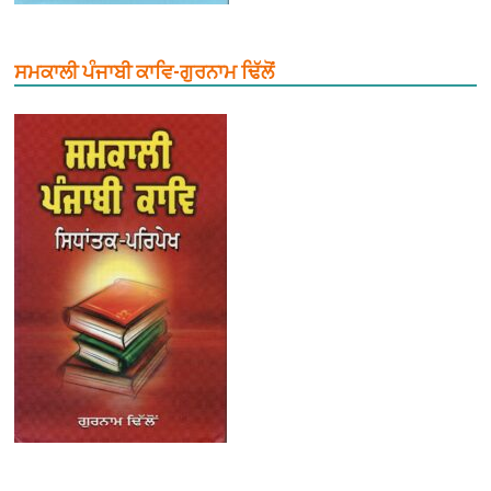
ਸਮਕਾਲੀ ਪੰਜਾਬੀ ਕਾਵਿ-ਗੁਰਨਾਮ ਢਿੱਲੋਂ