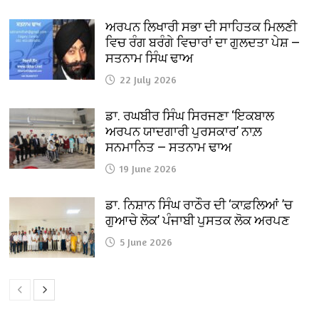
ਅਰਪਨ ਲਿਖਾਰੀ ਸਭਾ ਦੀ ਸਾਹਿਤਕ ਮਿਲਣੀ
ਵਿਚ ਰੰਗ ਬਰੰਗੇ ਵਿਚਾਰਾਂ ਦਾ ਗੁਲਦਤਾ ਪੇਸ਼ —
ਸਤਨਾਮ ਸਿੰਘ ਢਾਅ
22 July 2026
ਡਾ. ਰਘਬੀਰ ਸਿੰਘ ਸਿਰਜਣਾ ‘ਇਕਬਾਲ
ਅਰਪਨ ਯਾਦਗਾਰੀ ਪੁਰਸਕਾਰ’ ਨਾਲ਼
ਸਨਮਾਨਿਤ — ਸਤਨਾਮ ਢਾਅ
19 June 2026
ਡਾ. ਨਿਸ਼ਾਨ ਸਿੰਘ ਰਾਠੌਰ ਦੀ ‘ਕਾਫ਼ਲਿਆਂ ’ਚ
ਗੁਆਚੇ ਲੋਕ’ ਪੰਜਾਬੀ ਪੁਸਤਕ ਲੋਕ ਅਰਪਣ
5 June 2026