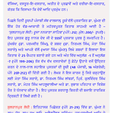
ਵੱਸਿਆ, ਦਸਤੂਰ-ਇ-ਦਸਤਾਰ, ਅਤੀਤ ਦੇ ਪ੍ਰਛਾਵੇਂ ਅਤੇ ਦਰੀਚਾ-ਇ-ਦਸਤਾਰ,
ਕੱਤਕ ਕਿ ਵਿਸਾਖ? ਕਿ ਦੋਵੇਂ ਆਦਿ ਪ੍ਰਮੁੱਖ ਹਨ।
ਪਿਛਲੇ ਦਿਨੀਂ
ਯੂਰਪੀ
ਪੰਜਾਬੀ
ਸੱਥ
ਵਾਲਸਾਲ,
ਯੂਕੇ
ਵੱਲੋਂ ਪ੍ਰਕਾਸ਼ਿਤ ਡਾ. ਘੁੰਮਣ ਦੀ
ਇੱਕ ਹੋਰ ਵੱਡ-ਆਕਾਰੀ ਤੇ ਮਹੱਤਵਪੂਰਣ ਕਿਤਾਬ ਸਾਹਮਣੇ ਆਈ ਹੈ –
‘
ਸੁਲਤਾਨਪੁਰ
ਲੋਧੀ
:
ਦੂਜਾ
ਨਨਕਾਣਾ
ਸਾਹਿਬ’ (
ਪੰਨੇ
: 212;
ਮੁੱਲ
: 200/-
ਰੁਪਏ
)
।
ਇਹ ਪੁਸਤਕ ਗੁਰੂ ਨਾਨਕ ਦੇਵ ਜੀ ਦੇ 555ਵੇਂ ਪ੍ਰਕਾਸ਼ ਪੁਰਬ ਨੂੰ ਸਮਰਪਿਤ ਹੈ।
ਮੁੱਖਬੰਦ (ਡਾ. ਪਰਮਵੀਰ ਸਿੰਘ), ਦੋ ਸ਼ਬਦ (ਡਾ. ਨਿਰਮਲ ਸਿੰਘ, ਮੋਤਾ ਸਿੰਘ
ਸਰਾਏ) ਅਤੇ ਆਪਣੇ ਵੱਲੋਂ (ਆਸਾ ਸਿੰਘ ਘੁੰਮਣ) ਲਿਖੇ ਸ਼ਬਦਾਂ ਤੋਂ ਇਲਾਵਾ ਇਸ
ਕਿਤਾਬ ਦੇ 25 ਚੈਪਟਰ ਬਣਾਏ ਗਏ ਹਨ ਅਤੇ ਅੰਤ ਵਿੱਚ ਅਨੁਲੱਗ -1 ਤੋਂ ਅਨੁਲੱਗ
-7 (ਪੰਨੇ 199-206) ਤੱਕ ਵੱਖ ਵੱਖ ਦਸਤਾਵੇਜ਼ਾਂ ਨੂੰ ਫ਼ੋਟੋ/ ਉਤਾਰੇ ਵਜੋਂ ਉਧ੍ਰਿਤ
ਕਰਨ ਦੇ ਨਾਲ-ਨਾਲ ਸਹਾਇਕ ਪੁਸਤਕਾਂ ਦੀ ਸੂਚੀ (48 ਪੰਜਾਬੀ, 16 ਅੰਗਰੇਜ਼ੀ;
ਪੰਨੇ 207-212) ਵੀ ਦਿੱਤੀ ਗਈ ਹੈ। ਲੇਖਕ ਨੇ ਇਸ ਕਾਰਜ ਨੂੰ ਸਿਰੇ ਚੜ੍ਹਾਉਣ
ਲਈ ਮੋਤਾ ਸਿੰਘ ਸਰਾਏ, ਡਾ. ਨਿਰਮਲ ਸਿੰਘ ਲਾਂਬੜਾਂ, ਪ੍ਰਿੰ. ਕੁਲਵਿੰਦਰ ਸਿੰਘ
ਸਰਾਏ, ਡਾ. ਮੇਹਰ ਸਿੰਘ ਆਹਲੂਵਾਲੀਆ ਅਤੇ ਡਾ. ਸੁਭਾਸ਼ ਪਰਿਹਾਰ ਦਾ ਵਿਸ਼ੇਸ਼
ਤੌਰ ਤੇ ਧੰਨਵਾਦ ਕੀਤਾ ਹੈ। ਇਹ ਪੁਸਤਕ ਸ਼ਰਧਾਲੂ ਬਿਰਤੀ ਦੀ ਬਜਾਇ ਤਾਰਕਿਕ
ਦ੍ਰਿਸ਼ਟੀ ਤੋਂ ਲਿਖੀ ਗਈ ਹੈ।
ਸੁਲਤਾਨਪੁਰ ਲੋਧੀ :
ਇਤਿਹਾਸਕ ਪਿਛੋਕੜ (ਪੰਨੇ 21-29) ਵਿੱਚ ਡਾ. ਘੁੰਮਣ ਨੇ
ਰਾਮ ਜੱਸ, ਰਾਮ ਸੁਖ ਰਾਓ, ਅਲੈਗਜ਼ੈਂਡਰ ਕਨਿੰਘਮ, ਜਨਮਸਾਖੀਆਂ ਆਦਿ ਦੇ