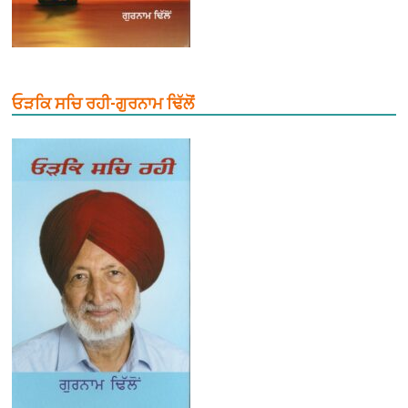
ਓੜਕਿ ਸਚਿ ਰਹੀ-ਗੁਰਨਾਮ ਢਿੱਲੋਂ