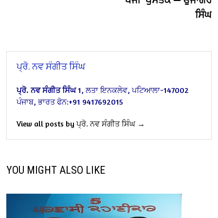
ਸਿੰਘ
ਪ੍ਰੋ. ਨਵ ਸੰਗੀਤ ਸਿੰਘ
ਪ੍ਰੋ. ਨਵ ਸੰਗੀਤ ਸਿੰਘ
1, ਲਤਾ ਇਨਕਲੇਵ, ਪਟਿਆਲਾ-147002
ਪੰਜਾਬ, ਭਾਰਤ
ਫੋਨ:+91 9417692015
View all posts by ਪ੍ਰੋ. ਨਵ ਸੰਗੀਤ ਸਿੰਘ →
YOU MIGHT ALSO LIKE