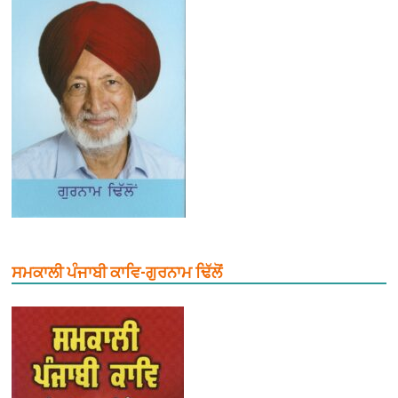
ਸਮਕਾਲੀ ਪੰਜਾਬੀ ਕਾਵਿ-ਗੁਰਨਾਮ ਢਿੱਲੋਂ