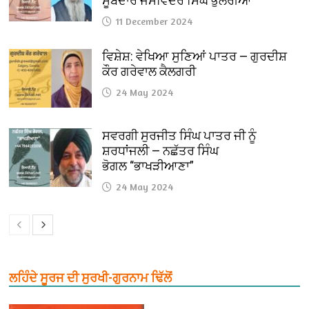
ਸੂਬੇਦਾਰ ਜਸਵਿੰਦਰ ਸਿੰਘ ਭੁਲੇਰੀਆ
11 December 2024
ਵਿਸ਼ੇਸ਼: ਵੇਖਿਆ ਸੁਣਿਆਂ ਪਾਤਰ — ਗੁਰਦੀਸ਼
ਕੌਰ ਗਰੇਵਾਲ ਕੈਲਗਰੀ
24 May 2024
ਸਵਰਗੀ ਸੁਰਜੀਤ ਸਿੰਘ ਪਾਤਰ ਜੀ ਨੂੰ
ਸ਼ਰਧਾਂਜਲੀ — ਨਛੱਤਰ ਸਿੰਘ
ਭੋਗਲ “ਭਾਖੜੀਆਣਾ”
24 May 2024
ਲਹਿੰਦੇ ਸੂਰਜ ਦੀ ਸੁਰਖੀ-ਗੁਰਨਾਮ ਢਿੱਲੋਂ