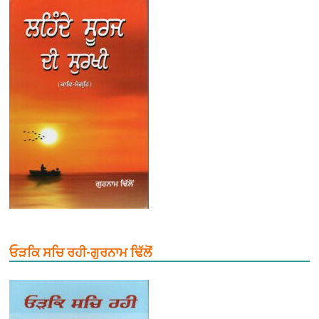
ਓੜਕਿ ਸਚਿ ਰਹੀ-ਗੁਰਨਾਮ ਢਿੱਲੋਂ